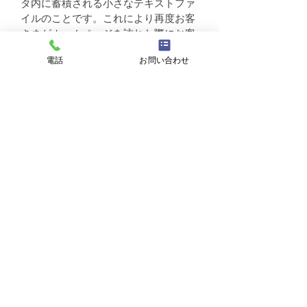
タ内に蓄積される小さなテキストファ
イルのことです。これにより再度お客
さまがホームページを訪れた際にお客
さまのコンピュータが認識され、利便
電話
お問い合わせ
性が向上します。クッキーの中には個
人が特定できる情報は残りません。
ほとんどのコンピュータのブラウザが
クッキーを受け入れられるように設定
されていますが、ご使用のブラウザで
クッキーの受け入れを拒否する設定を
することも可能です。但し、その結
果、ホームページの一部の機能が正常
に作動しない場合がありますのでご了
承ください。
２）他サイトのリンクについて
当店ホームページには、お客さまに対
し、有用な情報・サービスをご提供す
るため他の会社の運営するホームペー
ジへのリンクがあります。リンク先の
ホームページにおける個人情報につい